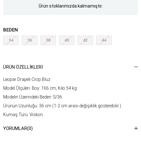
Ürün stoklarımızda kalmamıştır.
BEDEN
34
36
38
40
42
44
ÜRÜN ÖZELLIKLERI
Leopar Drapeli Crop Bluz
Model Ölçüleri: Boy: 166 cm, Kilo:54 kg
Modelin Üzerindeki Beden: S/36
Ürünün Uzunluğu: 36 cm (1-2 cm arası değişiklik gösterebilir.)
Kumaş Türü: Viskon
Yıkama Talimatı : Ürünün iç kısmında bulunan etiketten yıkama
YORUMLAR
(0)
talimatına ulaşabilirsiniz.