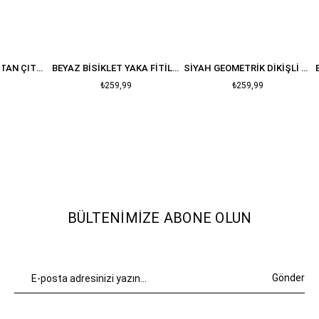
BEYAZ FITILLI ALTTAN ÇITÇITLI BODYSUIT
BEYAZ BISIKLET YAKA FITILLI BLUZ
SIYAH GEOMETRIK DIKIŞLI CROP
₺259,99
₺259,99
BÜLTENIMIZE ABONE OLUN
Gönder