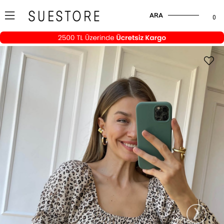
ARA
0
›