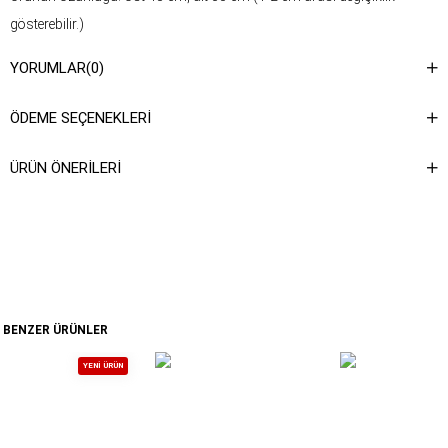
gösterebilir.)
Kumaş Türü: %55 Tensel, %42 Naylon, %3 Likra
YORUMLAR
(0)
Yıkama Talimatı : Ürünün iç kısmında bulunan etiketten yıkama
talimatına ulaşabilirsiniz.
ÖDEME SEÇENEKLERI
ÜRÜN ÖNERILERI
BENZER ÜRÜNLER
YENI ÜRÜN