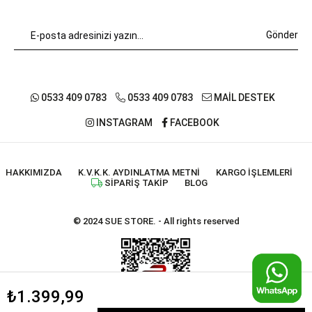
Gönder
0533 409 0783
0533 409 0783
MAİL DESTEK
INSTAGRAM
FACEBOOK
HAKKIMIZDA
K.V.K.K. AYDINLATMA METNI
KARGO İŞLEMLERI
SIPARIŞ TAKIP
BLOG
© 2024 SUE STORE. - All rights reserved
₺1.399,99