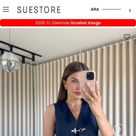
ARA
0
›