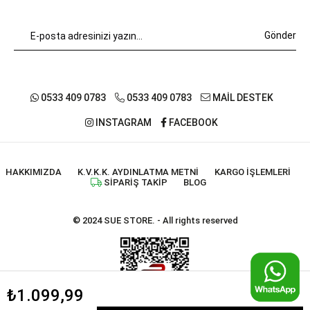
Gönder
0533 409 0783
0533 409 0783
MAİL DESTEK
INSTAGRAM
FACEBOOK
HAKKIMIZDA
K.V.K.K. AYDINLATMA METNI
KARGO İŞLEMLERI
SIPARIŞ TAKIP
BLOG
© 2024 SUE STORE. - All rights reserved
₺1.099,99