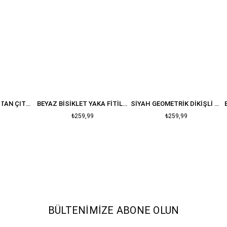
BEYAZ FITILLI ALTTAN ÇITÇITLI BODYSUIT
BEYAZ BISIKLET YAKA FITILLI BLUZ
SIYAH GEOMETRIK DIKIŞLI CROP
₺259,99
₺259,99
BÜLTENIMIZE ABONE OLUN