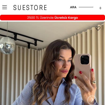
ARA
0
›