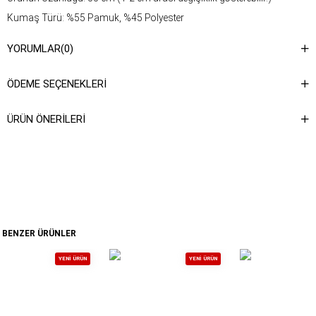
Kumaş Türü: %55 Pamuk, %45 Polyester
Yıkama Talimatı : Ürünün iç kısmında bulunan etiketten yıkama
YORUMLAR
(0)
talimatına ulaşabilirsiniz.
ÖDEME SEÇENEKLERI
ÜRÜN ÖNERILERI
BENZER ÜRÜNLER
YENI ÜRÜN
YENI ÜRÜN