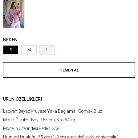
BEDEN
S
M
L
ÜRÜN ÖZELLIKLERI
Lacivert Beyaz Kruvaze Yaka Bağlamalı Gömlek Bluz
Model Ölçüleri: Boy: 166 cm, Kilo:54 kg
Modelin Üzerindeki Beden: S/36
Ürünün Uzunluğu: 55 cm (1-2 cm arası değişiklik gösterebilir.)