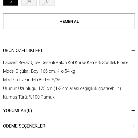
S
M
L
ÜRÜN ÖZELLIKLERI
Lacivert Beyaz Çiçek Desenli Balon Kol Korse Kemerli Gömlek Elbise
Model Ölçüleri: Boy: 166 cm, Kilo:54 kg
Modelin Üzerindeki Beden: S/36
Ürünün Uzunluğu: 125 cm (1-2 cm arası değişiklik gösterebilir.)
Kumaş Türü: %100 Pamuk
Yıkama Talimatı : Ürünün iç kısmında bulunan etiketten yıkama
YORUMLAR
(0)
talimatına ulaşabilirsiniz.
ÖDEME SEÇENEKLERI