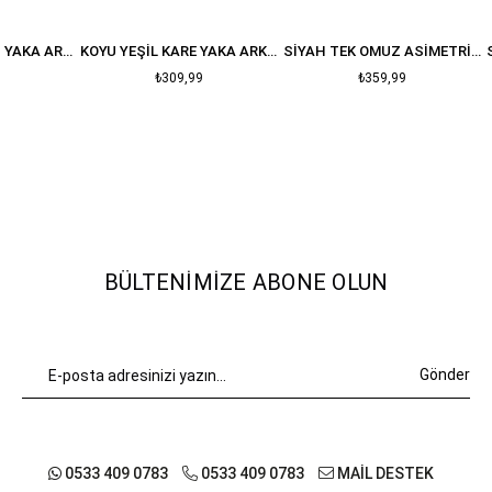
KOYU KAHVE KARE YAKA ARKASII FERMUARLI VATKALI ELBISE
KOYU YEŞIL KARE YAKA ARKASI FERMUARLI VATKALI ELBISE
SIYAH TEK OMUZ ASIMETRIK ELBISE
₺309,99
₺359,99
BÜLTENIMIZE ABONE OLUN
Gönder
0533 409 0783
0533 409 0783
MAİL DESTEK