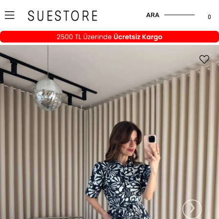
ARA
0
›