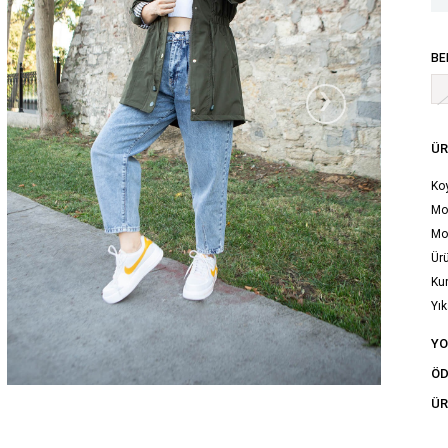
BE
›
ÜR
Ko
Mod
Mo
Ürü
Ku
Yık
tal
Y
ÖD
ÜR