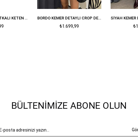
SIYAH ASTARLI VATKALI KETEN DOKULU CROP CEKET
BORDO KEMER DETAYLI CROP DERI CEKET
99
₺1.699,99
₺1
BÜLTENIMIZE ABONE OLUN
Gö