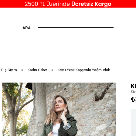
ARA
 Dış Giyim
Kadın Ceket
Koyu Yeşil Kapşonlu Yağmurluk
K
St
₺