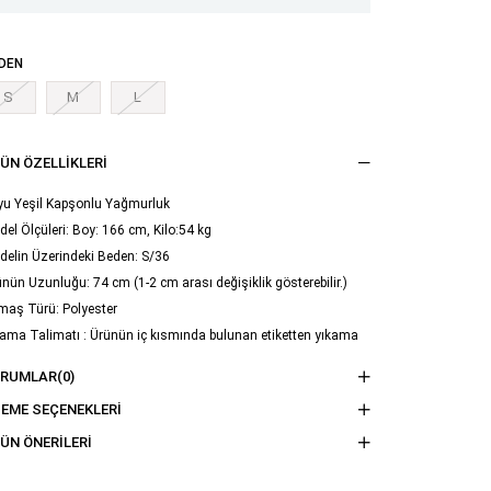
DEN
S
M
L
ÜN ÖZELLIKLERI
yu Yeşil Kapşonlu Yağmurluk
el Ölçüleri: Boy: 166 cm, Kilo:54 kg
delin Üzerindeki Beden: S/36
nün Uzunluğu: 74 cm (1-2 cm arası değişiklik gösterebilir.)
maş Türü: Polyester
ama Talimatı : Ürünün iç kısmında bulunan etiketten yıkama
imatına ulaşabilirsiniz.
ORUMLAR
(0)
EME SEÇENEKLERI
ÜN ÖNERILERI