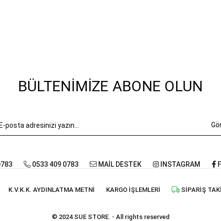
BÜLTENIMIZE ABONE OLUN
Gö
0783
0533 409 0783
MAİL DESTEK
INSTAGRAM
F
K.V.K.K. AYDINLATMA METNI
KARGO İŞLEMLERI
SIPARIŞ TAK
© 2024 SUE STORE. - All rights reserved