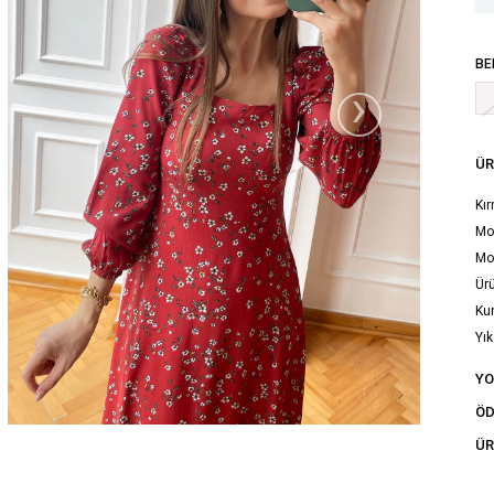
BE
›
ÜR
Kır
Mod
Mo
Ürü
Ku
Yık
tal
Y
ÖD
ÜR