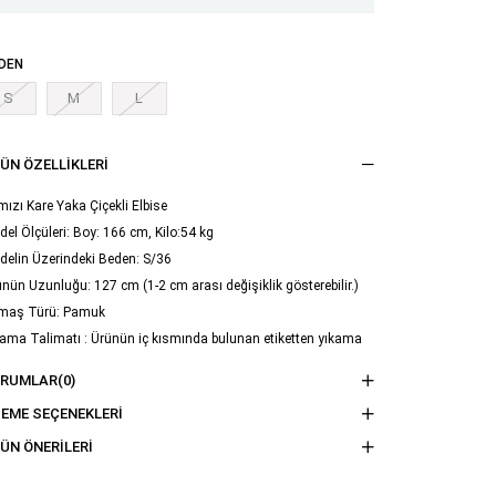
DEN
S
M
L
ÜN ÖZELLIKLERI
mızı Kare Yaka Çiçekli Elbise
el Ölçüleri: Boy: 166 cm, Kilo:54 kg
delin Üzerindeki Beden: S/36
nün Uzunluğu: 127 cm (1-2 cm arası değişiklik gösterebilir.)
maş Türü: Pamuk
ama Talimatı : Ürünün iç kısmında bulunan etiketten yıkama
imatına ulaşabilirsiniz.
ORUMLAR
(0)
EME SEÇENEKLERI
ÜN ÖNERILERI