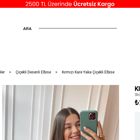
ARA
ler
Çiçekli Desenli Elbise
Kırmızı Kare Yaka Çiçekli Elbise
K
St
₺