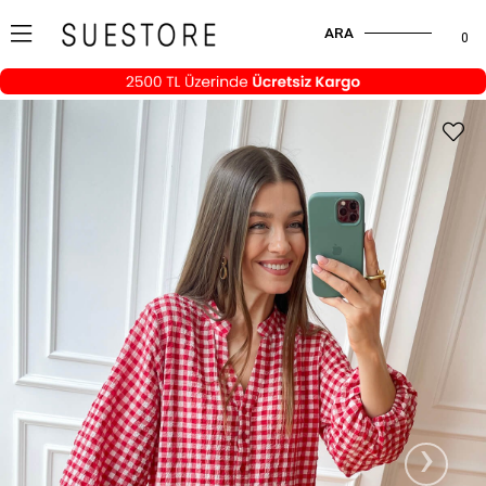
ARA
0
›