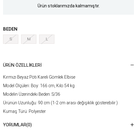
Ürün stoklarımızda kalmamıştır.
BEDEN
S
M
L
ÜRÜN ÖZELLIKLERI
Kırmızı Beyaz Pöti Kareli Gömlek Elbise
Model Ölçüleri: Boy: 166 cm, Kilo:54 kg
Modelin Üzerindeki Beden: S/36
Ürünün Uzunluğu: 90 cm (1-2 cm arası değişiklik gösterebilir.)
Kumaş Türü: Polyester
Yıkama Talimatı : Ürünün iç kısmında bulunan etiketten yıkama
YORUMLAR
(0)
talimatına ulaşabilirsiniz.