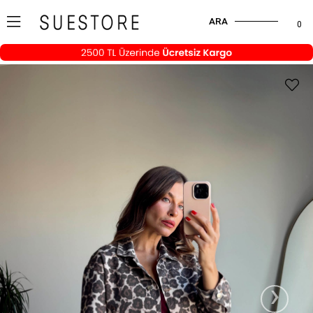
ARA
0
›