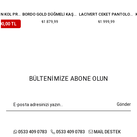
LILA ÇIÇEKLI BALON KOL PREMIUM TAKIM
BORDO GOLD DÜĞMELI KAŞE ETEK CEKET TAKIM
LACIVERT CEKET PANTOLON DENIM TAKIM
₺1.879,99
₺1.999,99
00,00 TL
BÜLTENIMIZE ABONE OLUN
Gönder
0533 409 0783
0533 409 0783
MAİL DESTEK