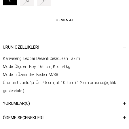
S
M
L
ÜRÜN ÖZELLIKLERI
Kahverengi Leopar Desenli Ceket Jean Takım
Model Ölçüleri: Boy: 166 cm, Kilo:54 kg
Modelin Üzerindeki Beden: M/38
Ürünün Uzunluğu: Üst 45 cm, alt 100 cm (1-2 cm arası değişiklik
gösterebilir.)
Kumaş Türü: Pamuk
YORUMLAR
(0)
Yıkama Talimatı : Ürünün iç kısmında bulunan etiketten yıkama
talimatına ulaşabilirsiniz.
ÖDEME SEÇENEKLERI