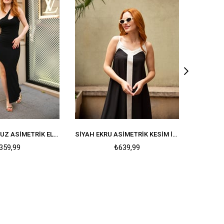
SIYAH TEK OMUZ ASIMETRIK ELBISE
SIYAH EKRU ASIMETRIK KESIM İP ASKILI ASTARLI ŞIFON ELBISE
359,99
₺639,99