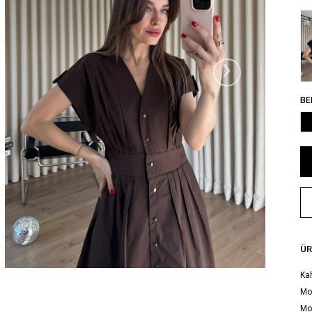
›
BE
ÜR
Kah
Mod
Mo