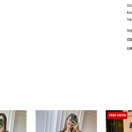
Ürü
Ku
Yık
tal
Y
ÖD
ÜR
YENI ÜRÜN