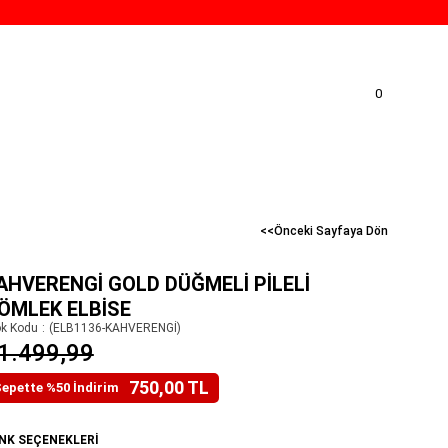
0
<<Önceki Sayfaya Dön
AHVERENGI GOLD DÜĞMELI PILELI
ÖMLEK ELBISE
ok Kodu
(ELB1136-KAHVERENGİ)
1.499,99
750,00 TL
epette %50 İndirim
NK SEÇENEKLERI