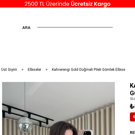
ARA
 Üst Giyim
Elbiseler
Kahverengi Gold Düğmeli Pileli Gömlek Elbise
K
G
St
₺
S
RE