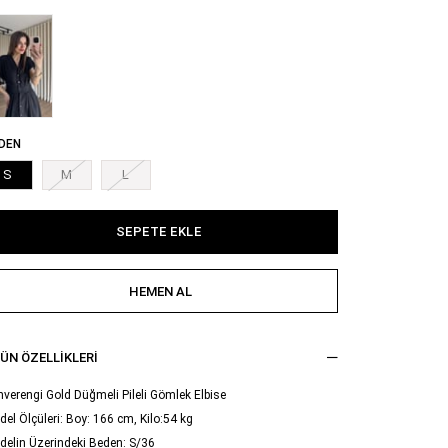
DEN
S
M
L
ÜN ÖZELLIKLERI
verengi Gold Düğmeli Pileli Gömlek Elbise
el Ölçüleri: Boy: 166 cm, Kilo:54 kg
delin Üzerindeki Beden: S/36