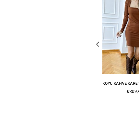
₺309,