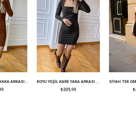
KOYU KAHVE KARE YAKA ARKASII FERMUARLI VATKALI ELBISE
KOYU YEŞIL KARE YAKA ARKASI FERMUARLI VATKALI ELBISE
99
₺309,99
₺