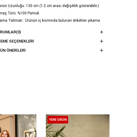
nün Uzunluğu: 130 cm (1-2 cm arası değişiklik gösterebilir.)
maş Türü: %100 Pamuk
ama Talimatı : Ürünün iç kısmında bulunan etiketten yıkama
imatına ulaşabilirsiniz.
ORUMLAR
(0)
EME SEÇENEKLERI
ÜN ÖNERILERI
YENI ÜRÜN
YENI ÜR