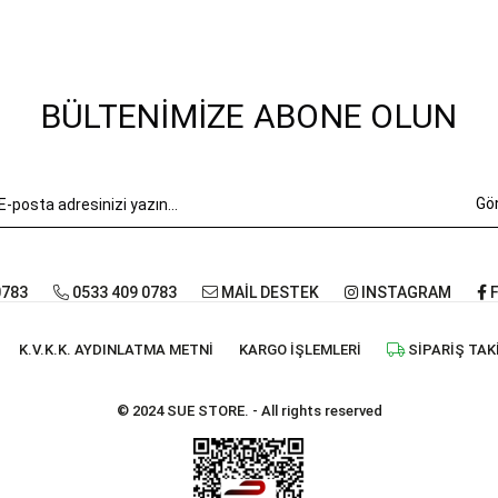
BÜLTENIMIZE ABONE OLUN
Gö
0783
0533 409 0783
MAİL DESTEK
INSTAGRAM
F
K.V.K.K. AYDINLATMA METNI
KARGO İŞLEMLERI
SIPARIŞ TAK
© 2024 SUE STORE. - All rights reserved