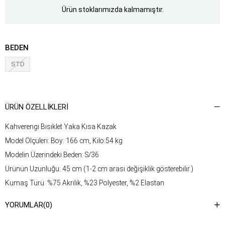
Ürün stoklarımızda kalmamıştır.
BEDEN
STD
ÜRÜN ÖZELLIKLERI
Kahverengi Bisiklet Yaka Kısa Kazak
Model Ölçüleri: Boy: 166 cm, Kilo:54 kg
Modelin Üzerindeki Beden: S/36
Ürünün Uzunluğu: 45 cm (1-2 cm arası değişiklik gösterebilir.)
Kumaş Türü: %75 Akrilik, %23 Polyester, %2 Elastan
Yıkama Talimatı : Ürünün iç kısmında bulunan etiketten yıkama
YORUMLAR
(0)
talimatına ulaşabilirsiniz.