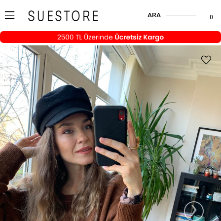
ARA
0
›