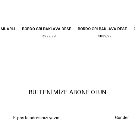
BEYAZ YAKASI FERMUARLI BALIKÇI YAKA YUMOŞ KAZAK
BORDO GRI BAKLAVA DESENLI BISIKLET YAKA KAZAK
BORDO GRI BAKLAVA DESENLI OVERSIZE KAZAK
₺999,99
₺839,99
BÜLTENIMIZE ABONE OLUN
Gönder