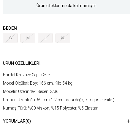
Ürün stoklarımızda kalmamıştır.
BEDEN
S
M
L
XL
ÜRÜN ÖZELLIKLERI
Hardal Kruvaze Cepli Ceket
Model Ölçüleri: Boy: 166 cm, Kilo:54 kg
Modelin Üzerindeki Beden: S/36
Ürünün Uzunluğu: 69 cm (1-2 cm arası değişiklik gösterebilir.)
Kumaş Türü: %80 Viskon, %15 Polyester, %5 Elastan
Yıkama Talimatı : Ürünün iç kısmında bulunan etiketten yıkama
YORUMLAR
(0)
talimatına ulaşabilirsiniz.