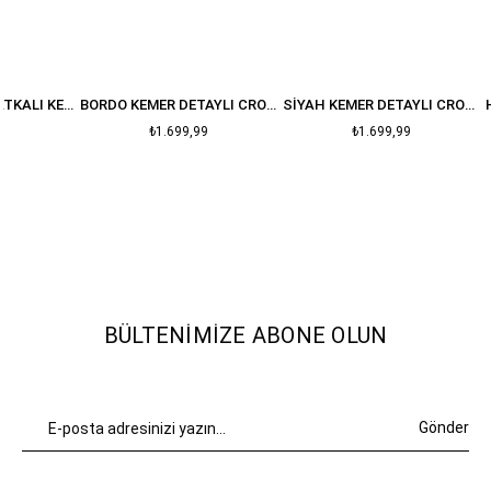
SIYAH ASTARLI VATKALI KETEN DOKULU CROP CEKET
BORDO KEMER DETAYLI CROP DERI CEKET
SIYAH KEMER DETAYLI CROP DERI CEKET
₺1.699,99
₺1.699,99
BÜLTENIMIZE ABONE OLUN
Gönder