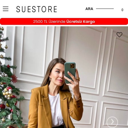
ARA
0
›