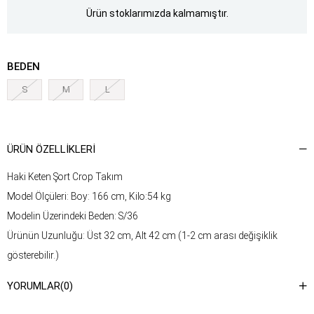
Ürün stoklarımızda kalmamıştır.
BEDEN
S
M
L
ÜRÜN ÖZELLIKLERI
Haki Keten Şort Crop Takım
Model Ölçüleri: Boy: 166 cm, Kilo:54 kg
Modelin Üzerindeki Beden: S/36
Ürünün Uzunluğu: Üst 32 cm, Alt 42 cm (1-2 cm arası değişiklik
gösterebilir.)
Kumaş Türü: %100 Keten
YORUMLAR
(0)
Yıkama Talimatı : Ürünün iç kısmında bulunan etiketten yıkama
talimatına ulaşabilirsiniz.