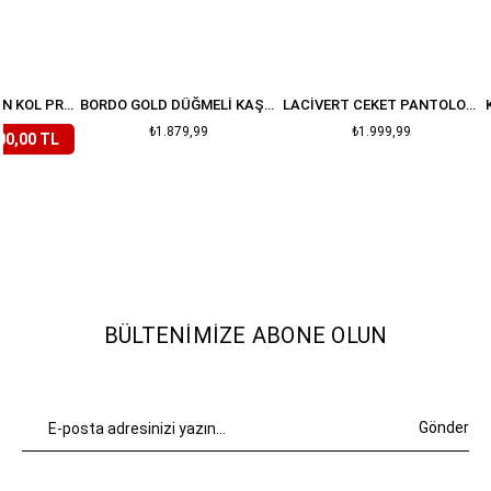
LILA ÇIÇEKLI BALON KOL PREMIUM TAKIM
BORDO GOLD DÜĞMELI KAŞE ETEK CEKET TAKIM
LACIVERT CEKET PANTOLON DENIM TAKIM
₺1.879,99
₺1.999,99
00,00 TL
BÜLTENIMIZE ABONE OLUN
Gönder