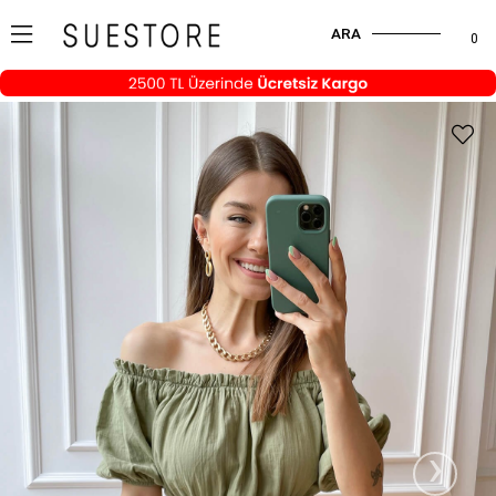
ARA
0
›