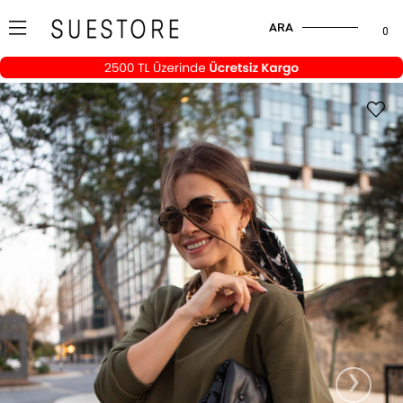
ARA
0
›