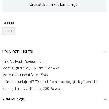
Ürün stoklarımızda kalmamıştır.
BEDEN
STD
ÜRÜN ÖZELLIKLERI
Haki Altı Poplin Sweatshirt
Model Ölçüleri: Boy: 166 cm, Kilo:54 kg
Modelin Üzerindeki Beden: S/36
Ürünün Uzunluğu: 67-79 cm (1-2 cm arası değişiklik gösterebilir.)
Kumaş Türü: %70 Pamuk, %30 Polyester
Yıkama Talimatı : Ürünün iç kısmında bulunan etiketten yıkama
YORUMLAR
(0)
talimatına ulaşabilirsiniz.