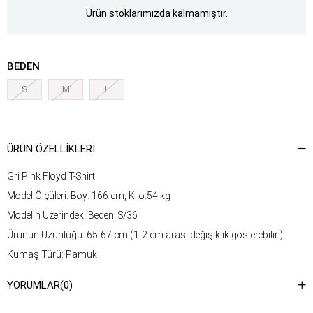
Ürün stoklarımızda kalmamıştır.
BEDEN
S
M
L
ÜRÜN ÖZELLIKLERI
Gri Pink Floyd T-Shirt
Model Ölçüleri: Boy: 166 cm, Kilo:54 kg
Modelin Üzerindeki Beden: S/36
Ürünün Uzunluğu: 65-67 cm (1-2 cm arası değişiklik gösterebilir.)
Kumaş Türü: Pamuk
Yıkama Talimatı : Ürünün iç kısmında bulunan etiketten yıkama
YORUMLAR
(0)
talimatına ulaşabilirsiniz.