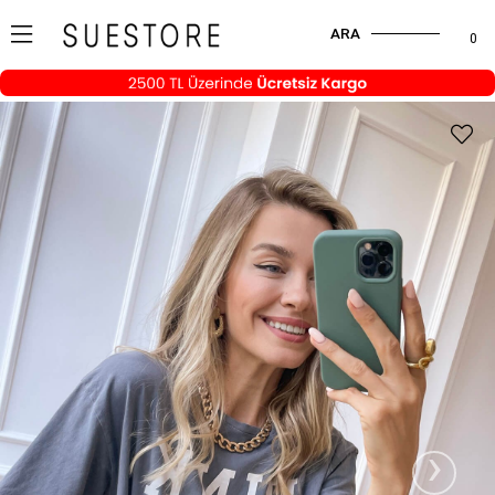
ARA
0
›