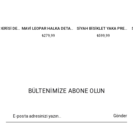
NEON SARI YILAN DERISI DESENLI T-SHIRT
MAVI LEOPAR HALKA DETAY CROP
SIYAH BISIKLET YAKA PREMIUM OVERSIZE PAMUK T-SHIRT
₺279,99
₺599,99
BÜLTENIMIZE ABONE OLUN
Gönder