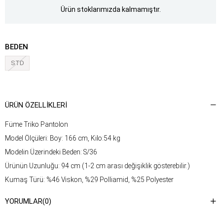
Ürün stoklarımızda kalmamıştır.
BEDEN
STD
ÜRÜN ÖZELLIKLERI
Füme Triko Pantolon
Model Ölçüleri: Boy: 166 cm, Kilo:54 kg
Modelin Üzerindeki Beden: S/36
Ürünün Uzunluğu: 94 cm (1-2 cm arası değişiklik gösterebilir.)
Kumaş Türü: %46 Viskon, %29 Polliamid, %25 Polyester
Yıkama Talimatı : Ürünün iç kısmında bulunan etiketten yıkama
YORUMLAR
(0)
talimatına ulaşabilirsiniz.