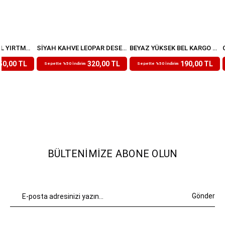
İNDIGO YÜKSEK BEL YIRTMAÇLI MODAL EŞOFMAN ALTI
SIYAH KAHVE LEOPAR DESENLI BELI LASTIKLI PANTOLON
BEYAZ YÜKSEK BEL KARGO CEP PANTOLON
₺639,99
₺379,99
50,00 TL
320,00 TL
190,00 TL
Sepette %50 İndirim
Sepette %50 İndirim
BÜLTENIMIZE ABONE OLUN
Gönder