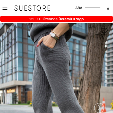
ARA
0
›