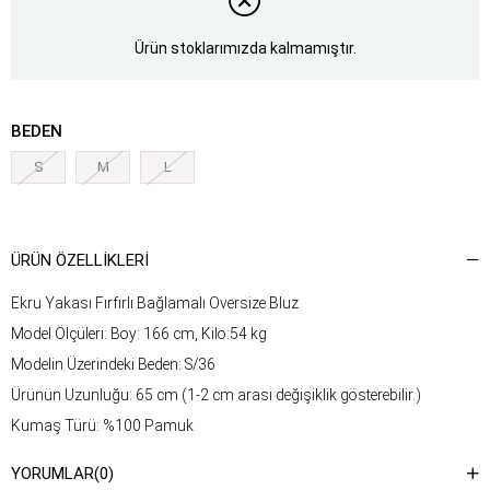
Ürün stoklarımızda kalmamıştır.
BEDEN
S
M
L
ÜRÜN ÖZELLIKLERI
Ekru Yakası Fırfırlı Bağlamalı Oversize Bluz
Model Ölçüleri: Boy: 166 cm, Kilo:54 kg
Modelin Üzerindeki Beden: S/36
Ürünün Uzunluğu: 65 cm (1-2 cm arası değişiklik gösterebilir.)
Kumaş Türü: %100 Pamuk
Yıkama Talimatı : Ürünün iç kısmında bulunan etiketten yıkama
YORUMLAR
(0)
talimatına ulaşabilirsiniz.