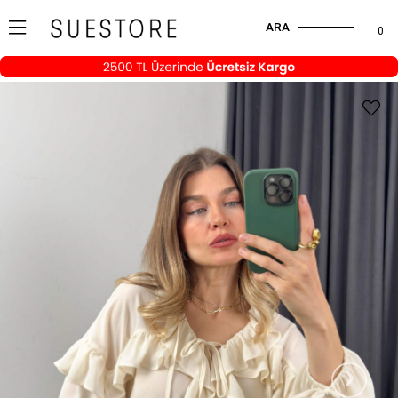
ARA
0
›