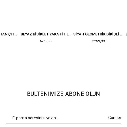
BEYAZ FITILLI ALTTAN ÇITÇITLI BODYSUIT
BEYAZ BISIKLET YAKA FITILLI BLUZ
SIYAH GEOMETRIK DIKIŞLI CROP
₺259,99
₺259,99
BÜLTENIMIZE ABONE OLUN
Gönder