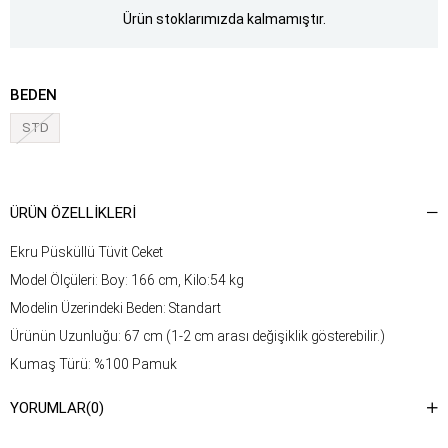
Ürün stoklarımızda kalmamıştır.
BEDEN
STD
ÜRÜN ÖZELLIKLERI
Ekru Püsküllü Tüvit Ceket
Model Ölçüleri: Boy: 166 cm, Kilo:54 kg
Modelin Üzerindeki Beden: Standart
Ürünün Uzunluğu: 67 cm (1-2 cm arası değişiklik gösterebilir.)
Kumaş Türü: %100 Pamuk
Yıkama Talimatı : Ürünün iç kısmında bulunan etiketten yıkama
YORUMLAR
(0)
talimatına ulaşabilirsiniz.