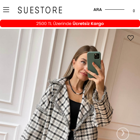
ARA
0
›