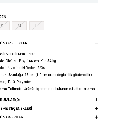
DEN
S
M
L
ÜN ÖZELLIKLERI
ekli Vatkalı Kısa Elbise
el Ölçüleri: Boy: 166 cm, Kilo:54 kg
delin Üzerindeki Beden: S/36
nün Uzunluğu: 85 cm (1-2 cm arası değişiklik gösterebilir.)
maş Türü: Polyester
ama Talimatı : Ürünün iç kısmında bulunan etiketten yıkama
imatına ulaşabilirsiniz.
ORUMLAR
(0)
EME SEÇENEKLERI
ÜN ÖNERILERI