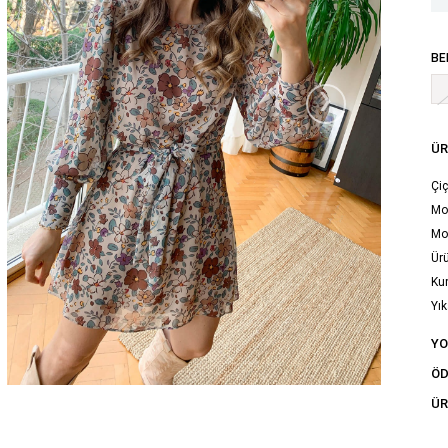
BE
›
ÜR
Çiç
Mod
Mo
Ürü
Ku
Yık
tal
Y
ÖD
ÜR