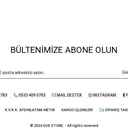
BÜLTENIMIZE ABONE OLUN
Gö
0783
0533 409 0783
MAİL DESTEK
INSTAGRAM
F
K.V.K.K. AYDINLATMA METNI
KARGO İŞLEMLERI
SIPARIŞ TAK
© 2024 SUE STORE. - All rights reserved