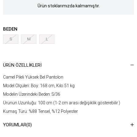
Ürün stoklarımızda kalmamıştır.
BEDEN
S
M
L
ÜRÜN ÖZELLIKLERI
Camel Pileli Yüksek Bel Pantolon
Model Ölçüleri: Boy: 168 cm, Kilo:51 kg
Modelin Üzerindeki Beden: S/36
Ürünün Uzunluğu: 100 cm (1-2 cm arası değişiklik gösterebilir.)
Kumaş Türü: %88 Tensel, %12 Polyester
Yıkama Talimatı : Ürünün iç kısmında bulunan aetiketten yıkama
YORUMLAR
(0)
talimatına ulaşabilirsiniz.