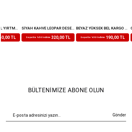
İNDIGO YÜKSEK BEL YIRTMAÇLI MODAL EŞOFMAN ALTI
SIYAH KAHVE LEOPAR DESENLI BELI LASTIKLI PANTOLON
BEYAZ YÜKSEK BEL KARGO CEP PANTOLON
₺639,99
₺379,99
50,00 TL
320,00 TL
190,00 TL
Sepette %50 İndirim
Sepette %50 İndirim
BÜLTENIMIZE ABONE OLUN
Gönder