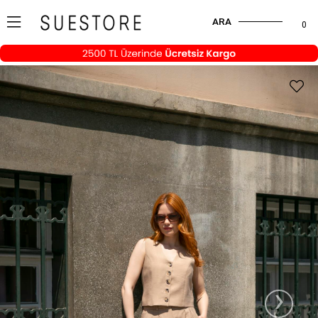
ARA
0
›