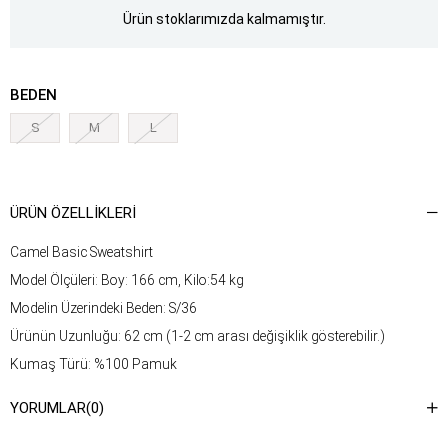
Ürün stoklarımızda kalmamıştır.
BEDEN
S
M
L
ÜRÜN ÖZELLIKLERI
Camel Basic Sweatshirt
Model Ölçüleri: Boy: 166 cm, Kilo:54 kg
Modelin Üzerindeki Beden: S/36
Ürünün Uzunluğu: 62 cm (1-2 cm arası değişiklik gösterebilir.)
Kumaş Türü: %100 Pamuk
Yıkama Talimatı : Ürünün iç kısmında bulunan etiketten yıkama
YORUMLAR
(0)
talimatına ulaşabilirsiniz.