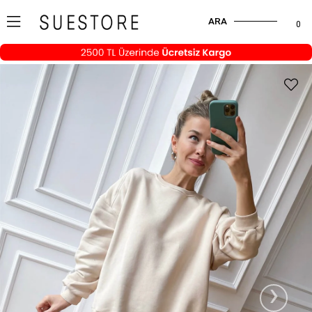
ARA
0
›