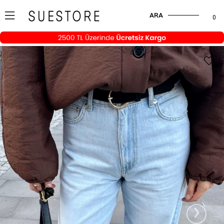
ARA
0
›