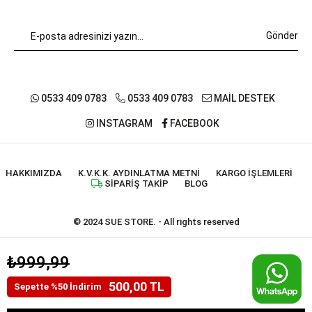
Gönder
0533 409 0783
0533 409 0783
MAİL DESTEK
INSTAGRAM
FACEBOOK
HAKKIMIZDA
K.V.K.K. AYDINLATMA METNI
KARGO İŞLEMLERI
SIPARIŞ TAKIP
BLOG
© 2024 SUE STORE. - All rights reserved
₺999,99
500,00 TL
Sepette %50 İndirim