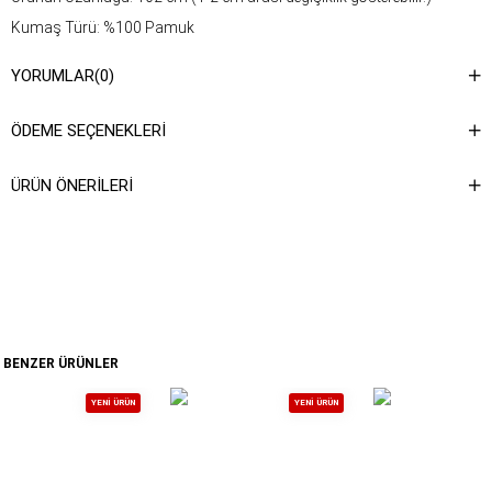
Kumaş Türü: %100 Pamuk
Yıkama Talimatı : Ürünün iç kısmında bulunan aetiketten yıkama
YORUMLAR
(0)
talimatına ulaşabilirsiniz.
ÖDEME SEÇENEKLERI
ÜRÜN ÖNERILERI
BENZER ÜRÜNLER
YENI ÜRÜN
YENI ÜRÜN