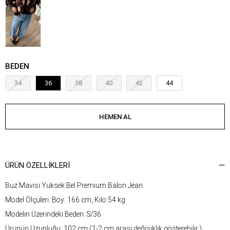
BEDEN
34
36
38
40
42
44
ÜRÜN ÖZELLIKLERI
Buz Mavisi Yüksek Bel Premium Balon Jean
Model Ölçüleri: Boy: 166 cm, Kilo:54 kg
Modelin Üzerindeki Beden: S/36
Ürünün Uzunluğu: 102 cm (1-2 cm arası değişiklik gösterebilir.)