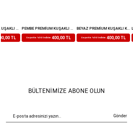
BORDO PREMIUM KUŞAKLI KETEN ŞORT
PEMBE PREMIUM KUŞAKLI KETEN ŞORT
BEYAZ PREMIUM KUŞAKLI KETEN ŞORT
₺799,99
₺799,99
00,00 TL
400,00 TL
400,00 TL
Sepette %50 İndirim
Sepette %50 İndirim
BÜLTENIMIZE ABONE OLUN
Gönder