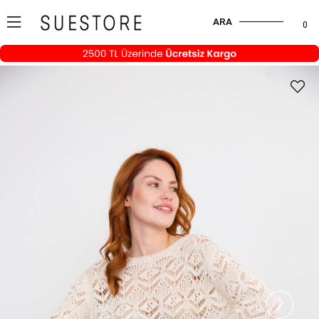
ARA
0
›