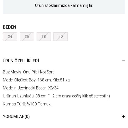
Ürün stoklarımızda kalmamıştır.
BEDEN
34
36
38
40
ÜRÜN ÖZELLIKLERI
Buz Mavisi Önü Pileli Kot Şort
Model Ölçüleri: Boy: 168 cm, Kilo:51 kg
Modelin Üzerindeki Beden: XS/34
Ürünün Uzunluğu: 38 cm (1-2 cm arası değişiklik gösterebilir.)
Kumaş Türü: %100 Pamuk
Yıkama Talimatı : Ürünün iç kısmında bulunan etiketten yıkama
YORUMLAR
(0)
talimatına ulaşabilirsiniz.