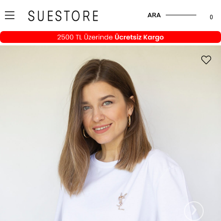
ARA
0
›