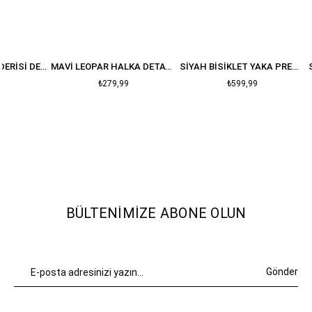
NEON SARI YILAN DERISI DESENLI T-SHIRT
MAVI LEOPAR HALKA DETAY CROP
SIYAH BISIKLET YAKA PREMIUM OVERSIZE PAMUK T-SHIRT
₺279,99
₺599,99
BÜLTENIMIZE ABONE OLUN
Gönder