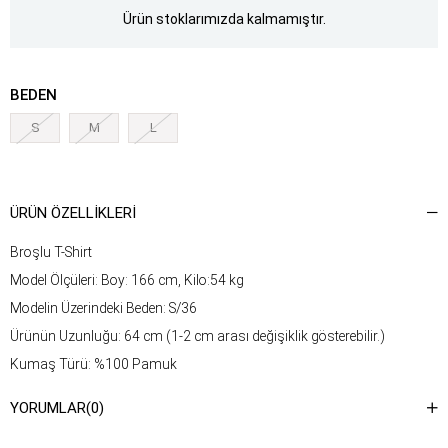
Ürün stoklarımızda kalmamıştır.
BEDEN
S
M
L
ÜRÜN ÖZELLIKLERI
Broşlu T-Shirt
Model Ölçüleri: Boy: 166 cm, Kilo:54 kg
Modelin Üzerindeki Beden: S/36
Ürünün Uzunluğu: 64 cm (1-2 cm arası değişiklik gösterebilir.)
Kumaş Türü: %100 Pamuk
Yıkama Talimatı : Ürünün iç kısmında bulunan etiketten yıkama
YORUMLAR
(0)
talimatına ulaşabilirsiniz.