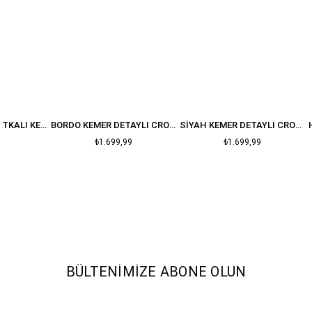
SIYAH ASTARLI VATKALI KETEN DOKULU CROP CEKET
BORDO KEMER DETAYLI CROP DERI CEKET
SIYAH KEMER DETAYLI CROP DERI CEKET
₺1.699,99
₺1.699,99
BÜLTENIMIZE ABONE OLUN