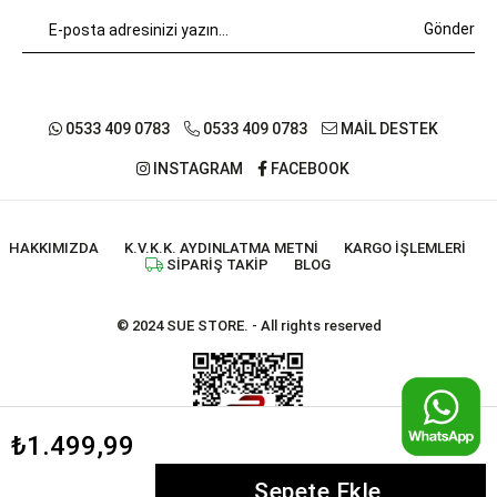
Gönder
0533 409 0783
0533 409 0783
MAİL DESTEK
INSTAGRAM
FACEBOOK
HAKKIMIZDA
K.V.K.K. AYDINLATMA METNI
KARGO İŞLEMLERI
SIPARIŞ TAKIP
BLOG
© 2024 SUE STORE. - All rights reserved
₺1.499,99