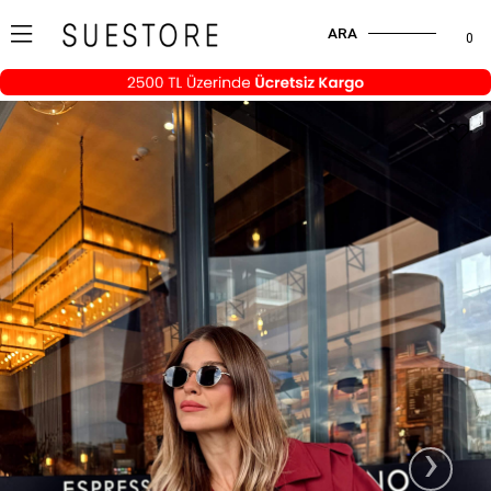
ARA
0
›