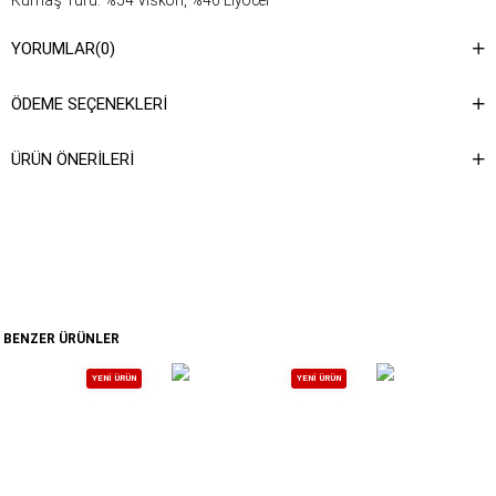
Kumaş Türü: %54 Viskon, %46 Liyocel
Yıkama Talimatı : Ürünün iç kısmında bulunan etiketten yıkama
YORUMLAR
(0)
talimatına ulaşabilirsiniz.
ÖDEME SEÇENEKLERI
ÜRÜN ÖNERILERI
BENZER ÜRÜNLER
YENI ÜRÜN
YENI ÜRÜN