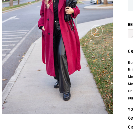
›
BE
ÜR
Bor
Bol
Mod
Mo
Ürü
Ku
Yık
Y
tal
ÖD
ÜR