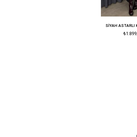
SIYAH ASTARLI
₺1.899