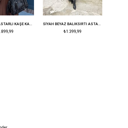
KAHVERENGI ASTARLI KAŞE KABAN
SIYAH BEYAZ BALIKSIRTI ASTARLI KUŞAKLI OVERSIZE KAŞE KABAN
.899,99
₺1.399,99
nder