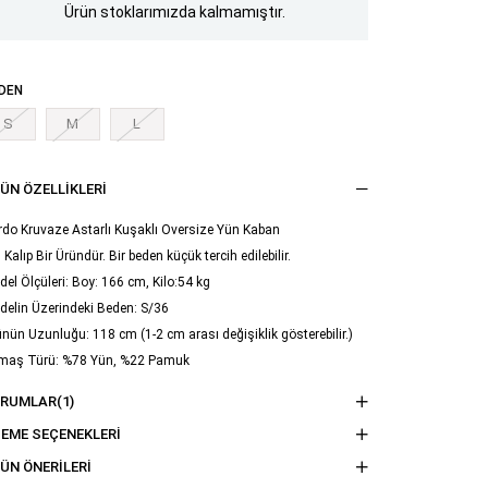
Ürün stoklarımızda kalmamıştır.
DEN
S
M
L
ÜN ÖZELLIKLERI
do Kruvaze Astarlı Kuşaklı Oversize Yün Kaban
 Kalıp Bir Üründür. Bir beden küçük tercih edilebilir.
el Ölçüleri: Boy: 166 cm, Kilo:54 kg
delin Üzerindeki Beden: S/36
nün Uzunluğu: 118 cm (1-2 cm arası değişiklik gösterebilir.)
maş Türü: %78 Yün, %22 Pamuk
ama Talimatı : Ürünün iç kısmında bulunan etiketten yıkama
ORUMLAR
(1)
imatına ulaşabilirsiniz.
EME SEÇENEKLERI
ÜN ÖNERILERI