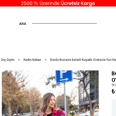
ARA
 Dış Giyim
Kadın Kaban
Bordo Kruvaze Astarlı Kuşaklı Oversize Yün K
B
O
St
₺