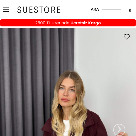
ARA
0
›