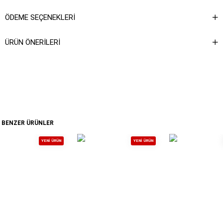
talimatına ulaşabilirsiniz.
ÖDEME SEÇENEKLERI
ÜRÜN ÖNERILERI
BENZER ÜRÜNLER
YENI ÜRÜN
YENI ÜRÜN