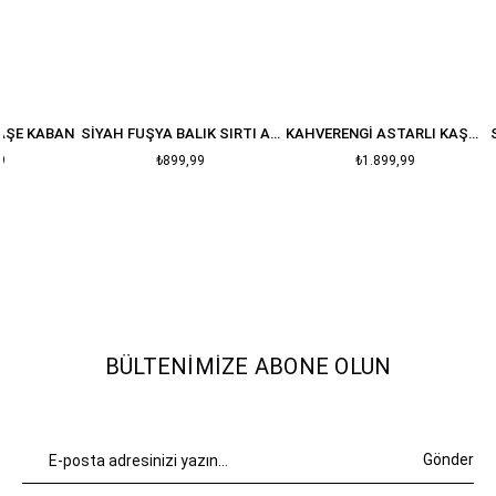
KAŞE KABAN
SIYAH FUŞYA BALIK SIRTI ASTARLI OVERSIZE KAŞE KABAN
KAHVERENGI ASTARLI KAŞE KABAN
9
₺899,99
₺1.899,99
BÜLTENIMIZE ABONE OLUN
Gönder