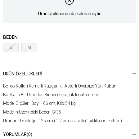
Ürün stoklarımızda kalmamıştır.
BEDEN
S
M
ÜRÜN ÖZELLIKLERI
Bordo Kolları Kemerli Rüzgarlıklı Astarlı Oversize Yün Kaban
Bol Kalıp Bir Üründür. Bir beden küçük tercih edilebilir.
Model Ölçüleri: Boy: 166 cm, Kilo:54 kg
Modelin Üzerindeki Beden: S/36
Ürünün Uzunluğu: 125 cm (1-2 cm arası değişiklik gösterebilir.)
Kumaş Türü: %78 Yün, %22 Pamuk
YORUMLAR
(0)
Yıkama Talimatı : Ürünün iç kısmında bulunan etiketten yıkama