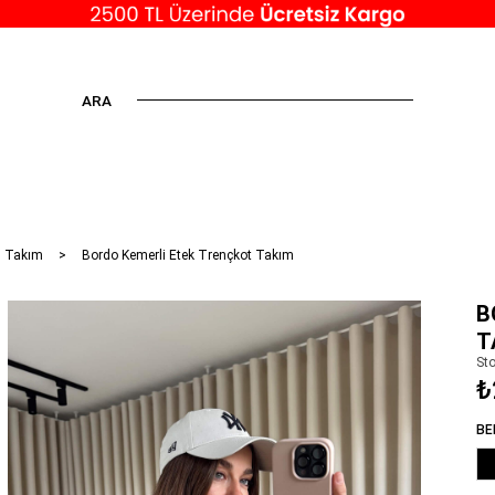
ARA
n Takım
Bordo Kemerli Etek Trençkot Takım
B
T
St
₺
BE