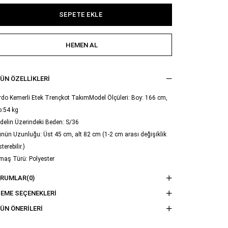
ÜN ÖZELLIKLERI
do Kemerli Etek Trençkot TakımModel Ölçüleri: Boy: 166 cm,
o:54 kg
delin Üzerindeki Beden: S/36
nün Uzunluğu: Üst 45 cm, alt 82 cm (1-2 cm arası değişiklik
terebilir.)
maş Türü: Polyester
ama Talimatı : Ürünün iç kısmında bulunan etiketten yıkama
ORUMLAR
(0)
imatına ulaşabilirsiniz.
EME SEÇENEKLERI
ÜN ÖNERILERI