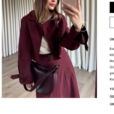
›
ÜR
Bor
Kil
Mo
Ürü
gös
Ku
Yık
Y
tal
ÖD
ÜR