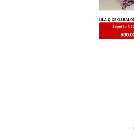
Sepette %50
₺999,
500,0