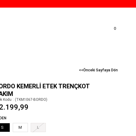
0
<<Önceki Sayfaya Dön
ORDO KEMERLI ETEK TRENÇKOT
AKIM
ok Kodu
(TKM1067-BORDO)
2.199,99
DEN
S
M
L