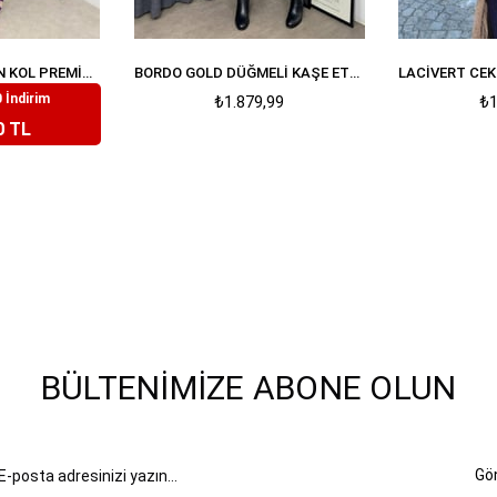
LILA ÇIÇEKLI BALON KOL PREMIUM TAKIM
BORDO GOLD DÜĞMELI KAŞE ETEK CEKET TAKIM
 İndirim
99
₺1.879,99
₺1
0 TL
BÜLTENIMIZE ABONE OLUN
Gö