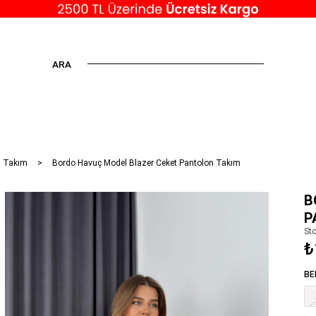
ARA
n Takım
Bordo Havuç Model Blazer Ceket Pantolon Takım
B
P
St
₺
BE