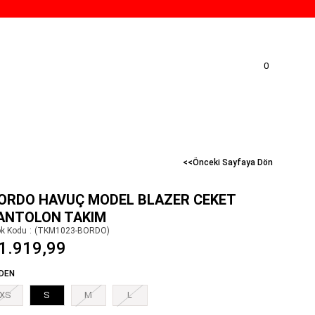
0
<<Önceki Sayfaya Dön
ORDO HAVUÇ MODEL BLAZER CEKET
ANTOLON TAKIM
ok Kodu
(TKM1023-BORDO)
1.919,99
DEN
XS
S
M
L