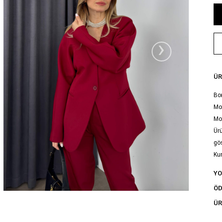
›
ÜR
Bo
Mod
Mo
Ürü
gös
Ku
Yık
Y
tal
ÖD
ÜR