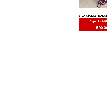
Sepette %50
₺999,
500,0