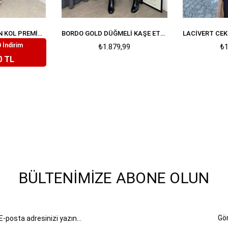
LILA ÇIÇEKLI BALON KOL PREMIUM TAKIM
BORDO GOLD DÜĞMELI KAŞE ETEK CEKET TAKIM
 İndirim
99
₺1.879,99
₺1
0 TL
BÜLTENIMIZE ABONE OLUN
Gö