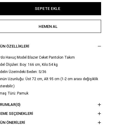
ÜN ÖZELLIKLERI
rdo Havuç Model Blazer Ceket Pantolon Takım
el Ölçüleri: Boy: 166 cm, Kilo:54 kg
delin Üzerindeki Beden: S/36
nün Uzunluğu: Üst 72 cm, Alt 95 cm (1-2 cm arası değişiklik
terebilir.)
maş Türü: Pamuk
ama Talimatı : Ürünün iç kısmında bulunan etiketten yıkama
ORUMLAR
(0)
imatına ulaşabilirsiniz.
EME SEÇENEKLERI
ÜN ÖNERILERI