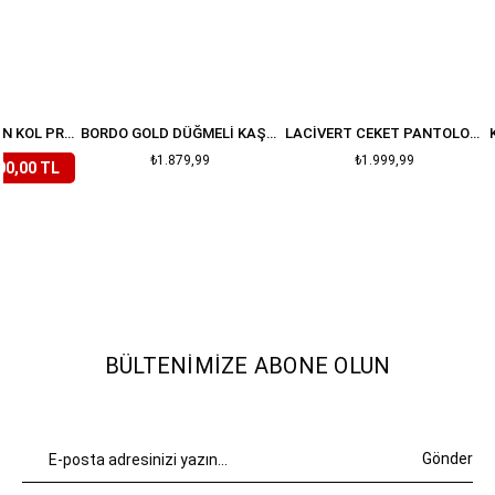
LILA ÇIÇEKLI BALON KOL PREMIUM TAKIM
BORDO GOLD DÜĞMELI KAŞE ETEK CEKET TAKIM
LACIVERT CEKET PANTOLON DENIM TAKIM
₺1.879,99
₺1.999,99
00,00 TL
BÜLTENIMIZE ABONE OLUN
Gönder