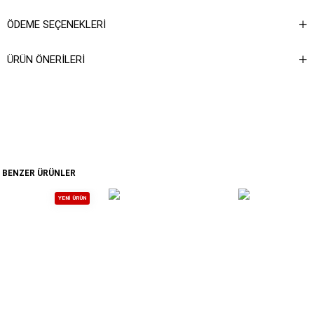
Yıkama Talimatı : Ürünün iç kısmında bulunan etiketten yıkama
ÖDEME SEÇENEKLERI
talimatına ulaşabilirsiniz.
ÜRÜN ÖNERILERI
BENZER ÜRÜNLER
YENI ÜRÜN