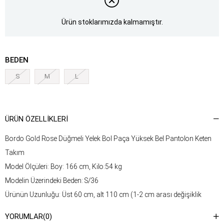
Ürün stoklarımızda kalmamıştır.
BEDEN
S
M
L
ÜRÜN ÖZELLIKLERI
Bordo Gold Rose Düğmeli Yelek Bol Paça Yüksek Bel Pantolon Keten
Takım
Model Ölçüleri: Boy: 166 cm, Kilo:54 kg
Modelin Üzerindeki Beden: S/36
Ürünün Uzunluğu: Üst 60 cm, alt 110 cm (1-2 cm arası değişiklik
gösterebilir.)
YORUMLAR
(0)
Kumaş Türü: %50 Keten, %50 Pamuk