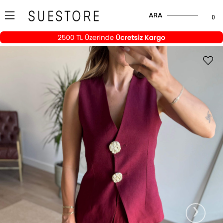
ARA
0
›