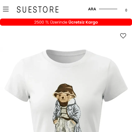
ARA
0
›