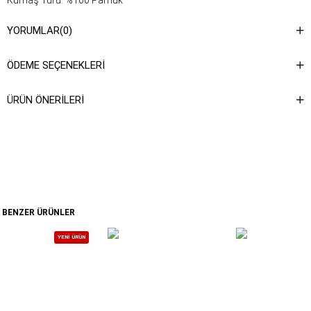
Kumaş Türü: %100 Pamuk
Yıkama Talimatı : Ürünün iç kısmında bulunan etiketten yıkama
YORUMLAR
(0)
talimatına ulaşabilirsiniz.
ÖDEME SEÇENEKLERI
ÜRÜN ÖNERILERI
BENZER ÜRÜNLER
YENI ÜRÜN