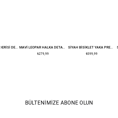
NEON SARI YILAN DERISI DESENLI T-SHIRT
MAVI LEOPAR HALKA DETAY CROP
SIYAH BISIKLET YAKA PREMIUM OVERSIZE PAMUK T-SHIRT
₺279,99
₺599,99
BÜLTENIMIZE ABONE OLUN