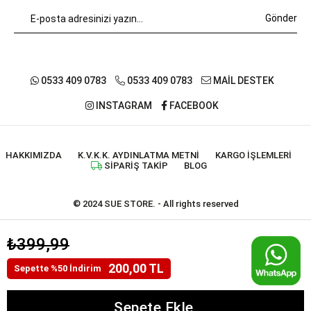
Gönder
0533 409 0783
0533 409 0783
MAİL DESTEK
INSTAGRAM
FACEBOOK
HAKKIMIZDA
K.V.K.K. AYDINLATMA METNI
KARGO İŞLEMLERI
SIPARIŞ TAKIP
BLOG
© 2024 SUE STORE. - All rights reserved
₺399,99
200,00 TL
Sepette %50 İndirim