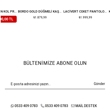
LILA ÇIÇEKLI BALON KOL PREMIUM TAKIM
BORDO GOLD DÜĞMELI KAŞE ETEK CEKET TAKIM
LACIVERT CEKET PANTOLON DENIM TAKIM
₺1.879,99
₺1.999,99
00,00 TL
BÜLTENIMIZE ABONE OLUN
Gönder
0533 409 0783
0533 409 0783
MAİL DESTEK