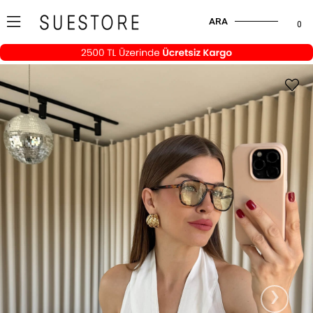
ARA
0
›