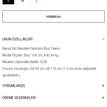
S
M
L
ÜRÜN ÖZELLIKLERI
Beyaz Sırt Dekolteli Pantolon Bluz Takım
Model Ölçüleri: Boy: 166 cm, Kilo:54 kg
Modelin Üzerindeki Beden: S/36
Ürünün Uzunluğu: Üst 65 cm, alt 110 cm (1-2 cm arası değişiklik
gösterebilir.)
Kumaş Türü: %100 Pamuk
YORUMLAR
(0)
Yıkama Talimatı : Ürünün iç kısmında bulunan etiketten yıkama
talimatına ulaşabilirsiniz.
ÖDEME SEÇENEKLERI