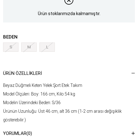
Ürün stoklarımızda kalmamıştır.
BEDEN
S
M
L
ÜRÜN ÖZELLIKLERI
Beyaz Düğmeli Keten Yelek Şort Etek Takım
Model Ölçüleri: Boy: 166 cm, Kilo:54 kg
Modelin Üzerindeki Beden: S/36
Ürünün Uzunluğu: Üst 46 cm, alt 36 cm (1-2 cm arası değişiklik
gösterebilir.)
Kumaş Türü: %50 Keten, %50 Pamuk
YORUMLAR
(0)
Yıkama Talimatı : Ürünün iç kısmında bulunan etiketten yıkama