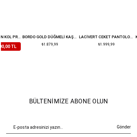
LILA ÇIÇEKLI BALON KOL PREMIUM TAKIM
BORDO GOLD DÜĞMELI KAŞE ETEK CEKET TAKIM
LACIVERT CEKET PANTOLON DENIM TAKIM
₺1.879,99
₺1.999,99
00,00 TL
BÜLTENIMIZE ABONE OLUN
Gönder