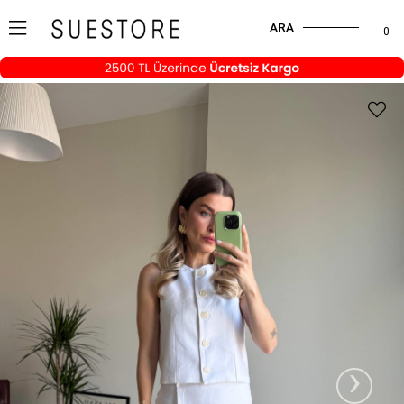
ARA
0
›