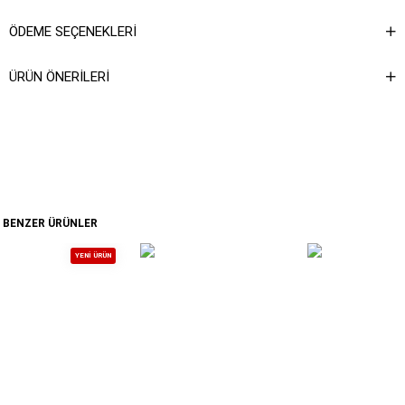
talimatına ulaşabilirsiniz.
ÖDEME SEÇENEKLERI
ÜRÜN ÖNERILERI
BENZER ÜRÜNLER
YENI ÜRÜN