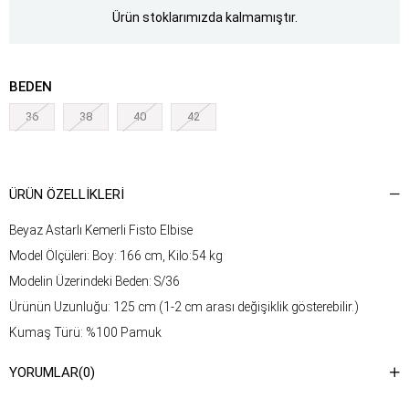
Ürün stoklarımızda kalmamıştır.
BEDEN
36
38
40
42
ÜRÜN ÖZELLIKLERI
Beyaz Astarlı Kemerli Fisto Elbise
Model Ölçüleri: Boy: 166 cm, Kilo:54 kg
Modelin Üzerindeki Beden: S/36
Ürünün Uzunluğu: 125 cm (1-2 cm arası değişiklik gösterebilir.)
Kumaş Türü: %100 Pamuk
Yıkama Talimatı : Ürünün iç kısmında bulunan etiketten yıkama
YORUMLAR
(0)
talimatına ulaşabilirsiniz.