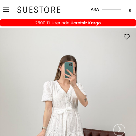
ARA
0
›