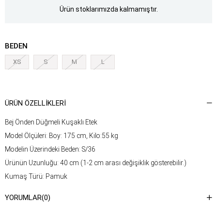
Ürün stoklarımızda kalmamıştır.
BEDEN
XS
S
M
L
ÜRÜN ÖZELLIKLERI
Bej Önden Düğmeli Kuşaklı Etek
Model Ölçüleri: Boy: 175 cm, Kilo:55 kg
Modelin Üzerindeki Beden: S/36
Ürünün Uzunluğu: 40 cm (1-2 cm arası değişiklik gösterebilir.)
Kumaş Türü: Pamuk
Yıkama Talimatı : Ürünün iç kısmında bulunan etiketten yıkama
YORUMLAR
(0)
talimatına ulaşabilirsiniz.