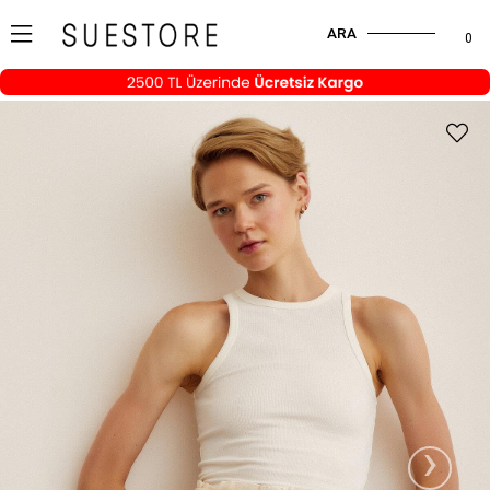
ARA
0
›