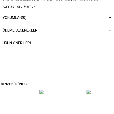
Kumaş Türü: Pamuk
Yıkama Talimatı : Ürünün iç kısmında bulunan etiketten yıkama
YORUMLAR
(0)
talimatına ulaşabilirsiniz.
ÖDEME SEÇENEKLERI
ÜRÜN ÖNERILERI
BENZER ÜRÜNLER