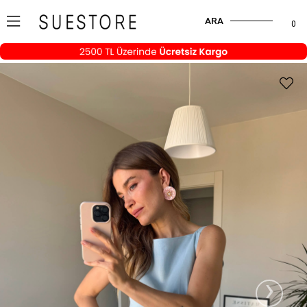
ARA
0
›