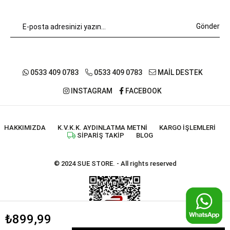
Gönder
0533 409 0783
0533 409 0783
MAİL DESTEK
INSTAGRAM
FACEBOOK
HAKKIMIZDA
K.V.K.K. AYDINLATMA METNI
KARGO İŞLEMLERI
SIPARIŞ TAKIP
BLOG
© 2024 SUE STORE. - All rights reserved
₺899,99