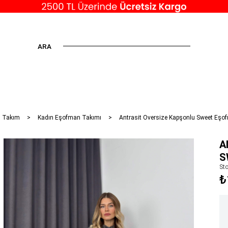
ARA
n Takım
Kadın Eşofman Takımı
Antrasit Oversize Kapşonlu Sweet Eş
A
S
St
₺