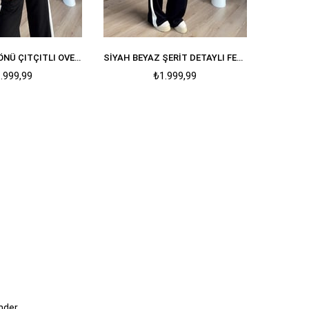
SIYAH BEYAZ ÖNÜ ÇITÇITLI OVERSIZE MODAL EŞOFMAN TAKIMI
SIYAH BEYAZ ŞERIT DETAYLI FERMUARLI OVERSIZE MODAL EŞOFMAN TAKIMI
Se
.999,99
₺1.999,99
nder