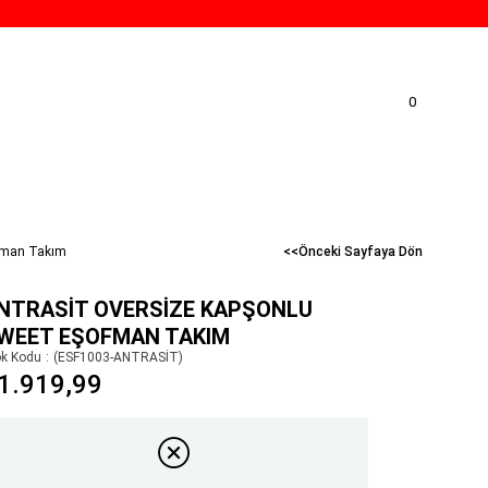
0
ofman Takım
<<Önceki Sayfaya Dön
NTRASIT OVERSIZE KAPŞONLU
WEET EŞOFMAN TAKIM
ok Kodu
(ESF1003-ANTRASİT)
1.919,99