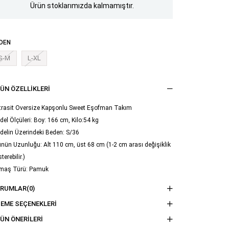
Ürün stoklarımızda kalmamıştır.
DEN
S-M
L-XL
ÜN ÖZELLIKLERI
trasit Oversize Kapşonlu Sweet Eşofman Takım
el Ölçüleri: Boy: 166 cm, Kilo:54 kg
delin Üzerindeki Beden: S/36
nün Uzunluğu: Alt 110 cm, üst 68 cm (1-2 cm arası değişiklik
terebilir.)
maş Türü: Pamuk
ama Talimatı : Ürünün iç kısmında bulunan etiketten yıkama
ORUMLAR
(0)
imatına ulaşabilirsiniz.
EME SEÇENEKLERI
ÜN ÖNERILERI