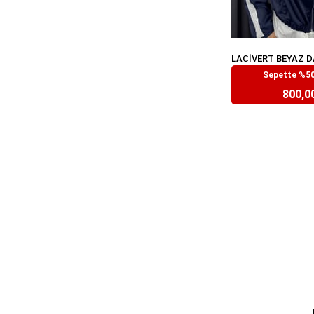
Sepette %50
₺1.599
800,0