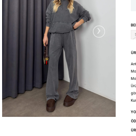
›
BE
ÜR
An
Mod
Mo
Ürü
gös
Ku
Yık
Y
tal
ÖD
ÜR