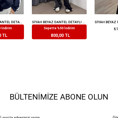
LACIVERT BEYAZ DANTEL DETAYLI TASARIM EŞOFMAN TAKIMI
SIYAH BEYAZ DANTEL DETAYLI TASARIM EŞOFMAN TAKIMI
 İndirim
Sepette %50 İndirim
,99
₺1.599,99
₺1
0 TL
800,00 TL
BÜLTENIMIZE ABONE OLUN
Gö