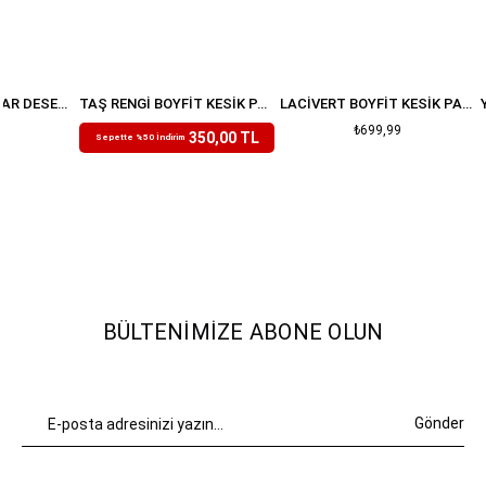
KAHVERENGI LEOPAR DESENLI PALAZZO JEAN
TAŞ RENGI BOYFIT KESIK PAÇA JEAN
LACIVERT BOYFIT KESIK PAÇA JEAN
₺699,99
₺699,99
350,00 TL
Sepette %50 İndirim
BÜLTENIMIZE ABONE OLUN
Gönder