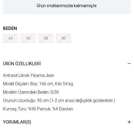
Ürün stoklarımızda kalmamıştır.
BEDEN
34
36
38
40
ÜRÜN ÖZELLIKLERI
Antrasit Likralı Yıkama Jean
Model Ölçüleri: Boy: 166 cm, Kilo:54 kg
Modelin Üzerindeki Beden: S/36
Ürünün Uzunluğu: 95 cm (1-2 cm arası değişiklik gösterebilir.)
Kumaş Türü: %96 Pamuk, %4 Elastan
Yıkama Talimatı : Ürünün iç kısmında bulunan etiketten yıkama
YORUMLAR
(0)
talimatına ulaşabilirsiniz.