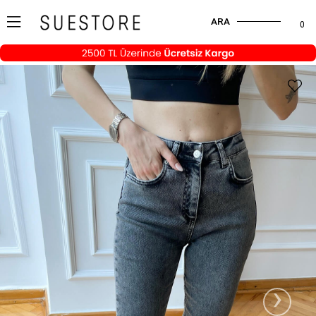
ARA
0
›