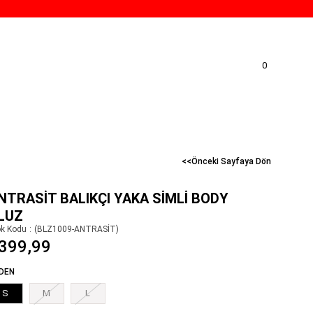
0
<<Önceki Sayfaya Dön
NTRASIT BALIKÇI YAKA SIMLI BODY
LUZ
ok Kodu
(BLZ1009-ANTRASİT)
399,99
DEN
S
M
L