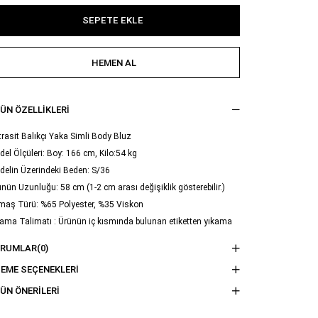
ÜN ÖZELLIKLERI
rasit Balıkçı Yaka Simli Body Bluz
el Ölçüleri: Boy: 166 cm, Kilo:54 kg
delin Üzerindeki Beden: S/36
nün Uzunluğu: 58 cm (1-2 cm arası değişiklik gösterebilir.)
maş Türü: %65 Polyester, %35 Viskon
ama Talimatı : Ürünün iç kısmında bulunan etiketten yıkama
imatına ulaşabilirsiniz.
ORUMLAR
(0)
EME SEÇENEKLERI
ÜN ÖNERILERI