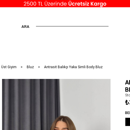
ARA
 Üst Giyim
Bluz
Antrasit Balıkçı Yaka Simli Body Bluz
A
B
St
₺
BE