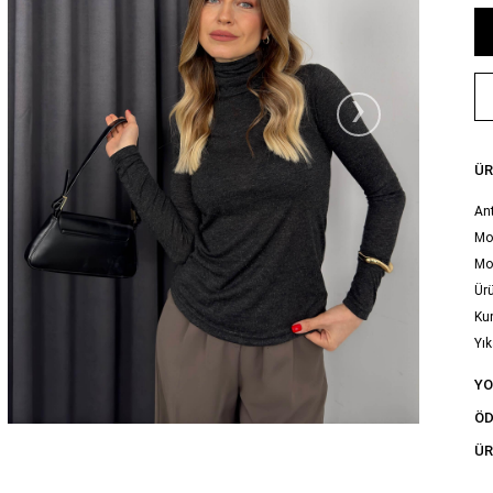
›
ÜR
Ant
Mod
Mo
Ürü
Ku
Yık
tal
Y
ÖD
ÜR