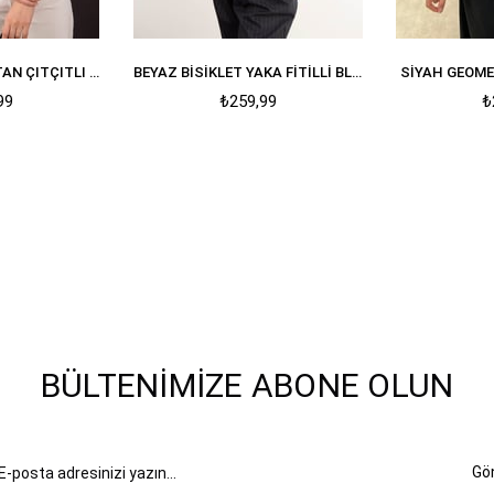
BEYAZ FITILLI ALTTAN ÇITÇITLI BODYSUIT
BEYAZ BISIKLET YAKA FITILLI BLUZ
SIYAH GEOME
99
₺259,99
₺
BÜLTENIMIZE ABONE OLUN
Gö