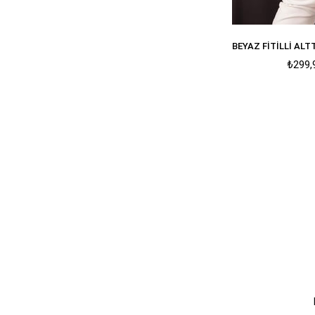
₺299,