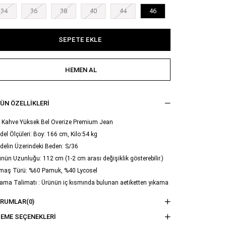
34
36
38
40
44
46
ÜN ÖZELLIKLERI
ı Kahve Yüksek Bel Overize Premium Jean
el Ölçüleri: Boy: 166 cm, Kilo:54 kg
delin Üzerindeki Beden: S/36
nün Uzunluğu: 112 cm (1-2 cm arası değişiklik gösterebilir.)
maş Türü: %60 Pamuk, %40 Lycosel
ama Talimatı : Ürünün iç kısmında bulunan aetiketten yıkama
imatına ulaşabilirsiniz.
ORUMLAR
(0)
EME SEÇENEKLERI