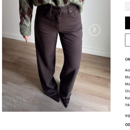
›
ÜR
Ac
Mod
Mo
Ürü
Ku
Yık
tal
Y
ÖD