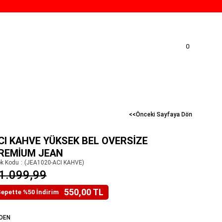
0
<<Önceki Sayfaya Dön
CI KAHVE YÜKSEK BEL OVERSIZE
REMIUM JEAN
ok Kodu
(JEA1020-ACI KAHVE)
1.099,99
550,00 TL
epette %50 İndirim
DEN