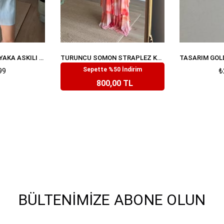
BEBE MAVISI KARE YAKA ASKILI ASTARLI PREMIUM KETEN DOKULU ELBISE
TURUNCU SOMON STRAPLEZ KUŞAKLI DRAPELI PREMIUM TÜL ELBISE
Sepette %50 İndirim
99
₺1.599,99
₺
800,00 TL
BÜLTENIMIZE ABONE OLUN