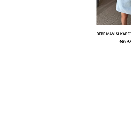
₺899,