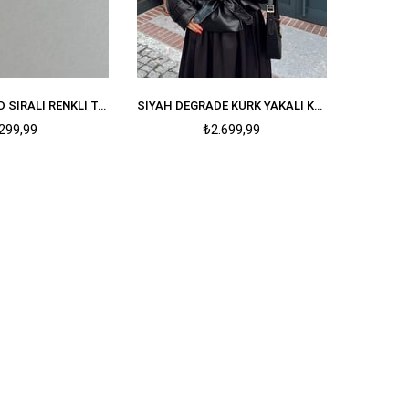
TASARIM GOLD SIRALI RENKLI TAŞLI AYARLANABILIR YÜZÜK
SIYAH DEGRADE KÜRK YAKALI KEMERLI DERI CEKET
299,99
₺2.699,99