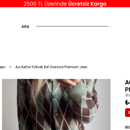
ARA
epo
Acı Kahve Yüksek Bel Oversize Premium Jean
A
P
St
₺
S
BE